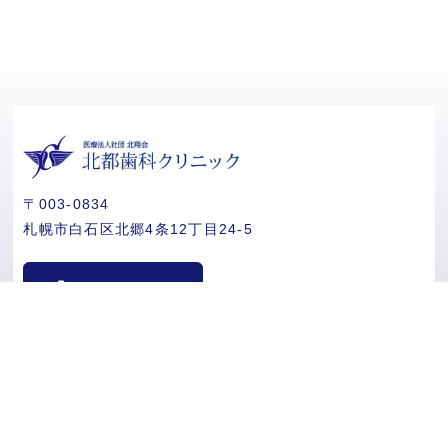
〒003-0834
札幌市白石区北郷4条12丁目24-5
call
011-875-4618
診療時間
月
火
水
木
金
土
日
祝
9:30~13:00
●
●
-
●
●
●
-
●