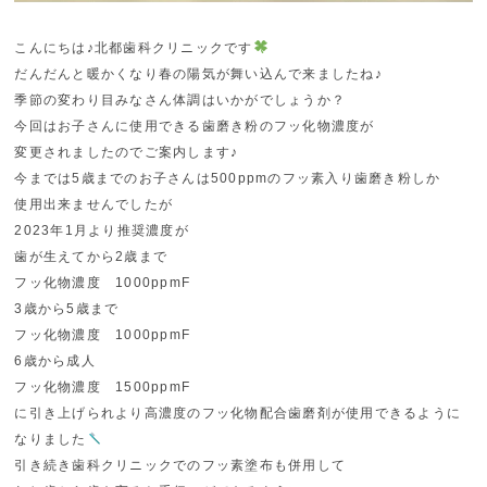
こんにちは♪北都歯科クリニックです
だんだんと暖かくなり春の陽気が舞い込んで来ましたね♪
季節の変わり目みなさん体調はいかがでしょうか？
今回はお子さんに使用できる歯磨き粉のフッ化物濃度が
変更されましたのでご案内します♪
今までは5歳までのお子さんは500ppmのフッ素入り歯磨き粉しか
使用出来ませんでしたが
2023年1月より推奨濃度が
歯が生えてから2歳まで
フッ化物濃度 1000ppmF
3歳から5歳まで
フッ化物濃度 1000ppmF
6歳から成人
フッ化物濃度 1500ppmF
に引き上げられより高濃度のフッ化物配合歯磨剤が使用できるように
なりました
引き続き歯科クリニックでのフッ素塗布も併用して