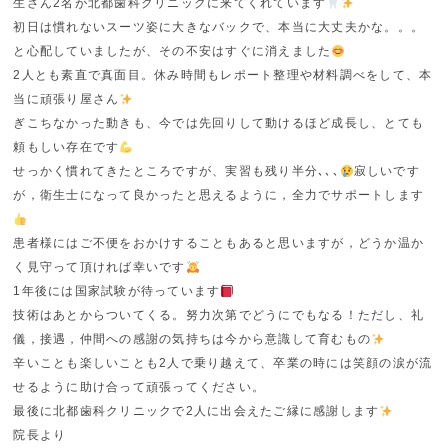
生さん2名が北都歯科クリニックに来てくれています
初日は慣れないスーツ姿に大きなバックで、本当に大丈夫かな。。。
と心配していましたが、その不安はすぐに消えました
2人とも素直で真面目。休み時間もレポート整理や材料調べをして、本
当に頑張り屋さん
ぎこちなかった動きも、今では先回りして動けるほど成長し、とても
頼もしい存在です
せっかく慣れてきたところですが、実習も残り半分､､､
寂しいです
が，衛生士になって良かったと思えるように，全力でサポートします
患者様にはご不便をおかけすることもあると思いますが，どうか温か
く見守って頂ければ幸いです
1年後には国家試験が待っています
技術はあとからついてくる。努力次第でどうにでもなる！ただし、礼
儀，接遇，仲間への感謝の気持ちは今から意識して育むもの
辛いことも楽しいことも2人で乗り越えて、卒業の時には笑顔の涙が流
せるように助け合って頑張ってください。
最後に北都歯科クリニックで2人に出会えたご縁に感謝します
院長より